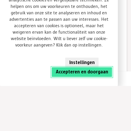
helpen ons om uw voorkeuren te onthouden, het
gebruik van onze site te analyseren en inhoud en
advertenties aan te passen aan uw interesses. Het
accepteren van cookies is optioneel, maar het
weigeren ervan kan de functionaliteit van onze
website beïnvloeden. Wilt u liever zelf uw cookie-
voorkeur aangeven? Klik dan op instellingen.
Instellingen
Accepteren en doorgaan
Direct contact
E
én van de grootste laadpleinen
Volgens key accountmanager Nino van Kalsbeek van NXT
Mobility was het geen standaard project: “De
verplaatsing van een volledig laadplein naar een nieuwe
locatie is een mooie uitdaging. Daarbij is dit één van de