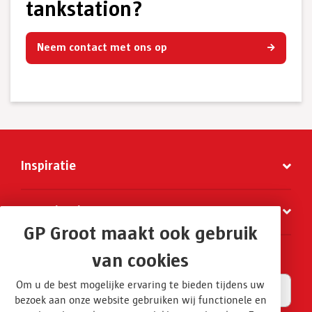
tankstation?
Neem contact met ons op
Inspiratie
Organisatie
GP Groot maakt ook gebruik
Schrijf je in voor de nieuwsbrief Grootbeeld
van cookies
E-mailadres
(Vereist)
Om u de best mogelijke ervaring te bieden tijdens uw
bezoek aan onze website gebruiken wij functionele en