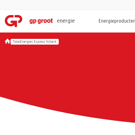
energie
Energieproducte
TotalEnergies Express Nijkerk