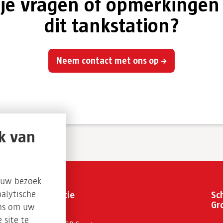
je vragen of opmerkingen
dit tankstation?
Neem contact met ons op
k van
s uw bezoek
Organisatie
Sch
alytische
Gr
ons om uw
 site te