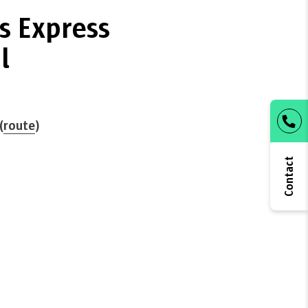
s Express
l
(
route
)
Contact