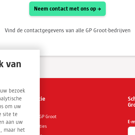
Neem contact met ons op
Vind de contactgegevens van alle GP Groot-bedrijven
k van
s uw bezoek
Organisatie
Sch
alytische
Gr
ons om uw
 site te
Werken bij GP Groot
E-m
sen aan uw
Bedrijfslocaties
l, maar het