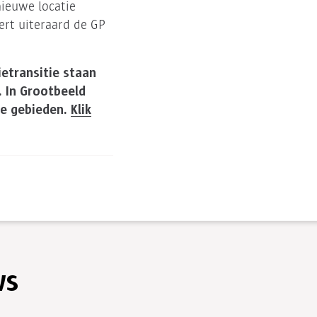
nieuwe locatie
ert uiteraard de GP
ietransitie staan
. In Grootbeeld
ze gebieden.
Klik
ws