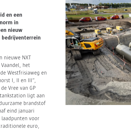
eid en een
norm in
een nieuw
 bedrijventerrein
n nieuwe NXT
 Vaandel, het
 de Westfrisiaweg en
st I, II en III”,
 de Vree van GP
tankstation ligt aan
 duurzame brandstof
af eind januari
e laadpunten voor
traditionele euro,