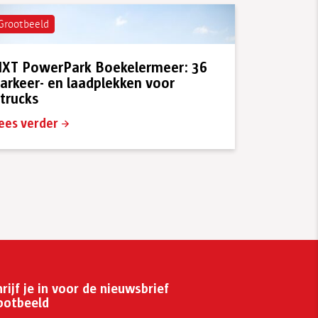
Grootbeeld
XT PowerPark Boekelermeer: 36
arkeer- en laadplekken voor
trucks
ees verder
rijf je in voor de nieuwsbrief
ootbeeld