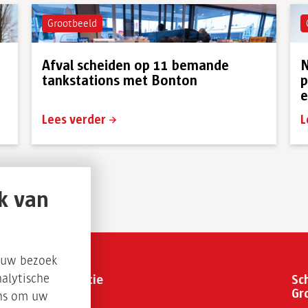
Grootbeeld
Afval scheiden op 11 bemande
N
tankstations met Bonton
p
e
Lees verder
L
k van
s uw bezoek
Organisatie
Sch
alytische
Gr
ons om uw